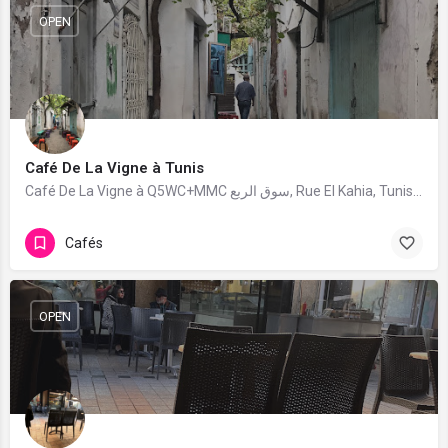
OPEN
Café De La Vigne à Tunis
Café De La Vigne à Q5WC+MMC سوق الربع, Rue El Kahia, Tunis 1111. 67 avis avec une note de 4.3/5.
Cafés
OPEN