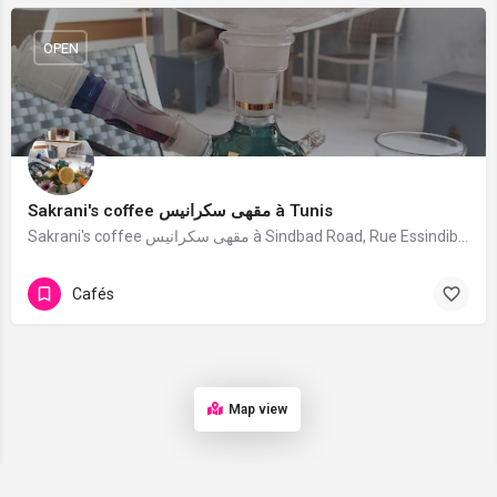
OPEN
Sakrani's coffee مقهى سكرانيس à Tunis
Sakrani's coffee مقهى سكرانيس à Sindbad Road, Rue Essindibade، Tunis 1000. 97 avis avec une note de 5/5.
Cafés
Map view