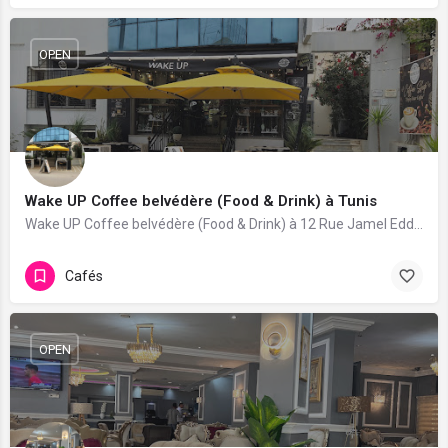
OPEN
Wake UP Coffee belvédère (Food & Drink) à Tunis
Wake UP Coffee belvédère (Food & Drink) à 12 Rue Jamel Eddine Al afghani Tunis, 1002. 17 avis avec une note de 4.5/5.
Cafés
OPEN