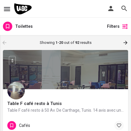
Toilettes
Filters
Showing
1-20
out of
92
results
$
Table F café resto à Tunis
Table F café resto à 50 Av. De Carthage, Tunis. 14 avis avec une note de 4.8/5.
Cafés