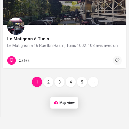
Le Matignon à Tunis
Le Matignon à 16 Rue Ibn Hazm, Tunis 1002. 103 avis avec une note de 3.3/5.
Cafés
1
2
3
4
5
→
Map view