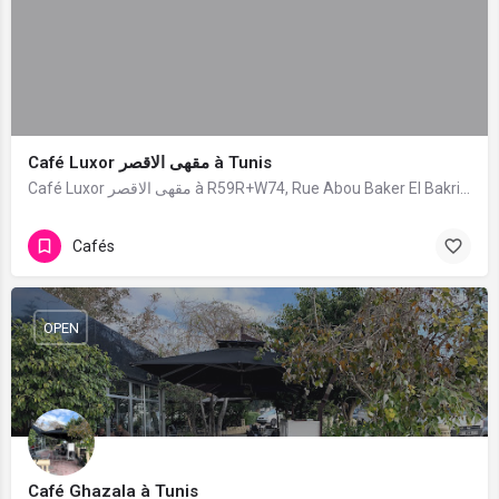
Café Luxor مقهى الاقصر à Tunis
Café Luxor مقهى الاقصر à R59R+W74, Rue Abou Baker El Bakri, Tunis. 0 avis avec une note de 0/5.
Cafés
OPEN
Café Ghazala à Tunis