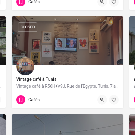
Cafés
CLOSED
Vintage café à Tunis
unis. 33 avis avec une note de 4.2/5.
Vintage café à R56H+V9J, Rue de l'Egypte, Tunis. 7 avis avec une note de 3.4/5.
Cafés