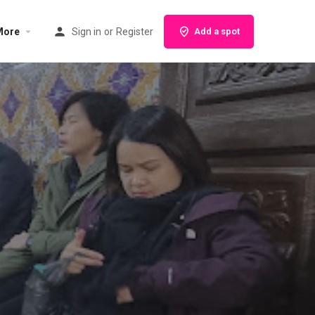
More
Sign in
or
Register
Add a spot