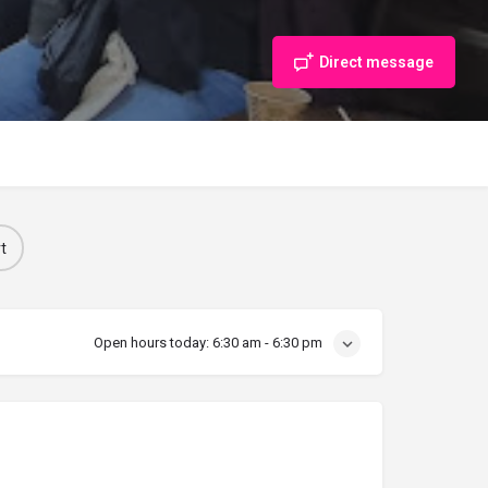
Direct message
t
Open hours today:
6:30 am - 6:30 pm