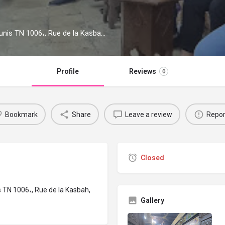
مقهى الزيتونة à 145 Rue de la Kasbah La Médina Tunis TN 1006،, Rue de la Kasbah, Tunis. 3 avis avec une note de 4.7/5.
Profile
Reviews
0
Bookmark
Share
Leave a review
Repor
Closed
Gallery