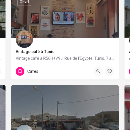
OPEN
Vintage café à Tunis
unis. 33 avis avec une note de 4.2/5.
Vintage café à R56H+V9J, Rue de l'Egypte, Tunis. 7 avis avec une note de 3.4/5.
Cafés