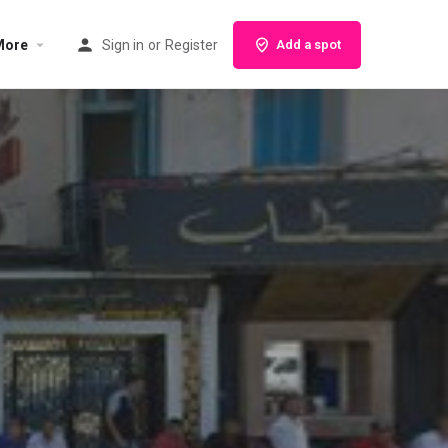
More
Sign in
or
Register
Add a spot