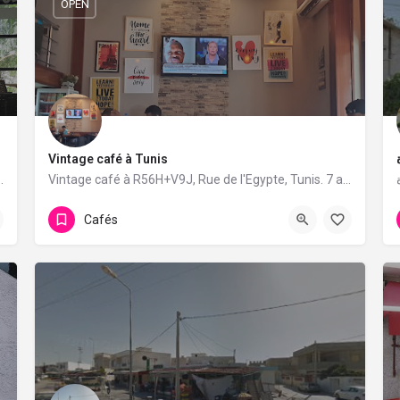
OPEN
Vintage café à Tunis
unis. 33 avis avec une note de 4.2/5.
Vintage café à R56H+V9J, Rue de l'Egypte, Tunis. 7 avis avec une note de 3.4/5.
Cafés