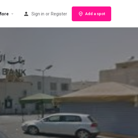
More
Sign in
or
Register
Add a spot