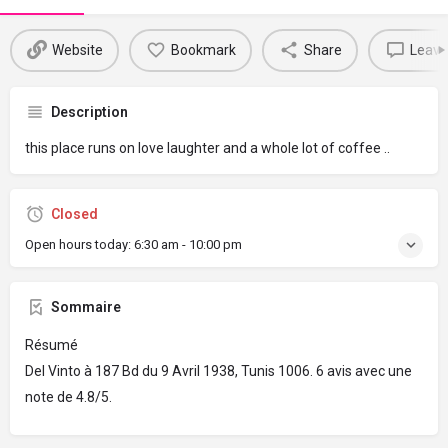
Website
Bookmark
Share
Leave
Description
this place runs on love laughter and a whole lot of coffee ..
Closed
Open hours today:
6:30 am - 10:00 pm
Sommaire
Résumé
Del Vinto à 187 Bd du 9 Avril 1938, Tunis 1006. 6 avis avec une
note de 4.8/5.