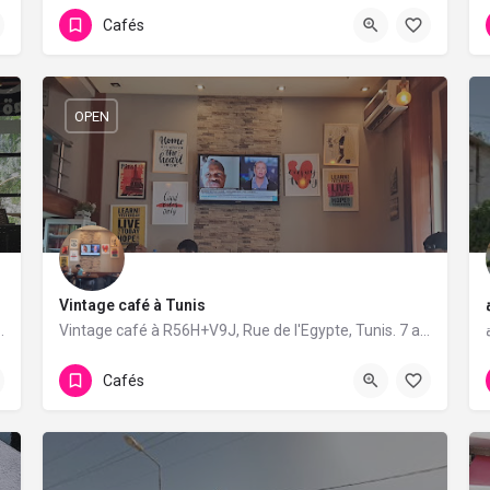
Cafés
OPEN
Vintage café à Tunis
unis. 33 avis avec une note de 4.2/5.
Vintage café à R56H+V9J, Rue de l'Egypte, Tunis. 7 avis avec une note de 3.4/5.
Cafés