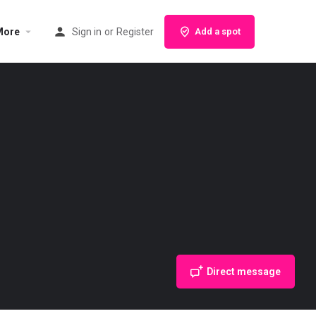
More
Sign in
or
Register
Add a spot
Direct message