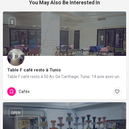
You May Also Be Interested In
$
Table F café resto à Tunis
Table F café resto à 50 Av. De Carthage, Tunis. 14 avis avec une note de 4.8/5.
Cafés
OPEN