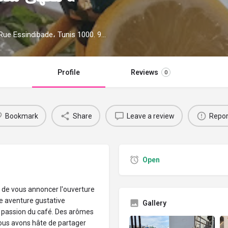
Sakrani's coffee مقهى سكرانيس à Sindbad Road, Rue Essindibade، Tunis 1000. 97 avis avec une note de 5/5.
Profile
Reviews
0
Bookmark
Share
Leave a review
Repor
Open
 de vous annoncer l'ouverture
e aventure gustative
Gallery
a passion du café. Des arômes
ous avons hâte de partager