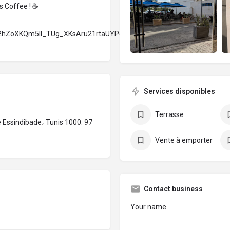
s Coffee ! ☕
So2hZoXKQm5ll_TUg_XKsAru21rtaUYPcgt=w490-
Services disponibles
Terrasse
Vente à emporter
Contact business
Your name