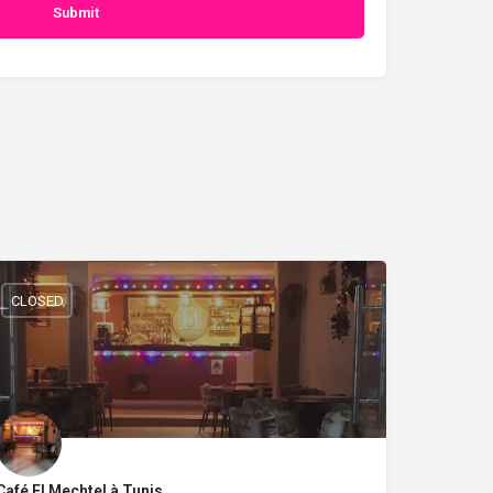
CLOSED
Café El Mechtel à Tunis