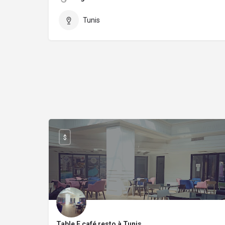
Tunis
$
Table F café resto à Tunis