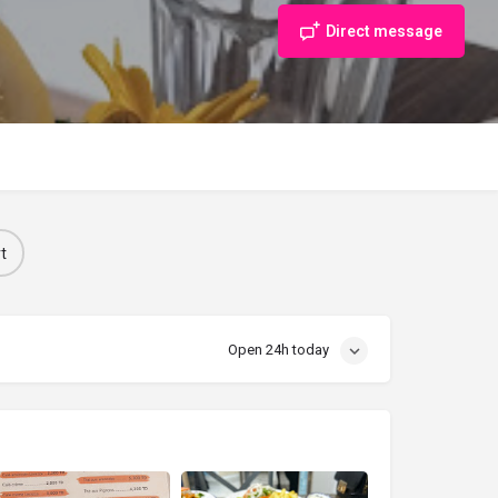
Direct message
t
Open 24h today