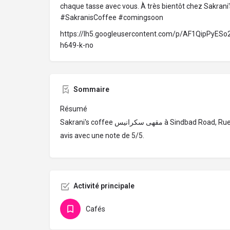
chaque tasse avec vous. À très bientôt chez Sakrani'
#SakranisCoffee #comingsoon
https://lh5.googleusercontent.com/p/AF1QipPyE
h649-k-no
Sommaire
Résumé
Sakrani's coffee مقهى سكرانيس à Sindbad Road, Rue Essindibade، Tunis 1000. 97
avis avec une note de 5/5.
Activité principale
Cafés