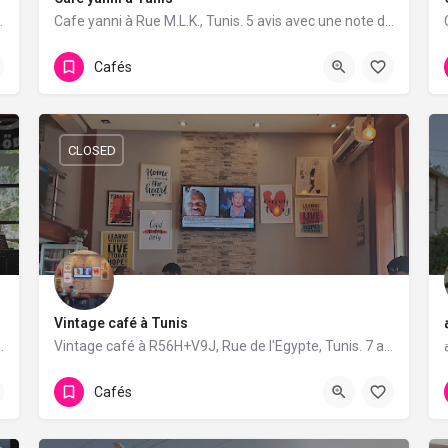
vis avec une note de 4.8/5.
Cafe yanni à Rue M.L.K., Tunis. 5 avis avec une note de 3.4/5.
Cafés
CLOSED
Vintage café à Tunis
unis. 33 avis avec une note de 4.2/5.
Vintage café à R56H+V9J, Rue de l'Egypte, Tunis. 7 avis avec une note de 3.4/5.
Cafés