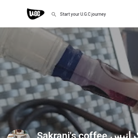
Sakrani's coffee مقهى سكرانيس à