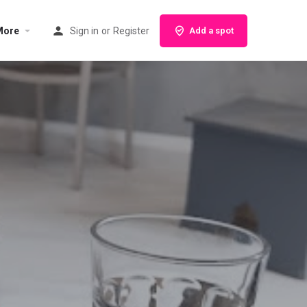
More
Sign in
or
Register
Add a spot